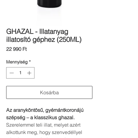
GHAZAL - Illatanyag
illatosító géphez (250ML)
Ár
22 990 Ft
Mennyiség
*
Kosárba
Az aranyköntösű, gyémántkoronájú
szépség – a klasszikus ghazal.
Szerelemmel teli illat, melyet azért
alkottunk meg, hogy szenvedéllyel