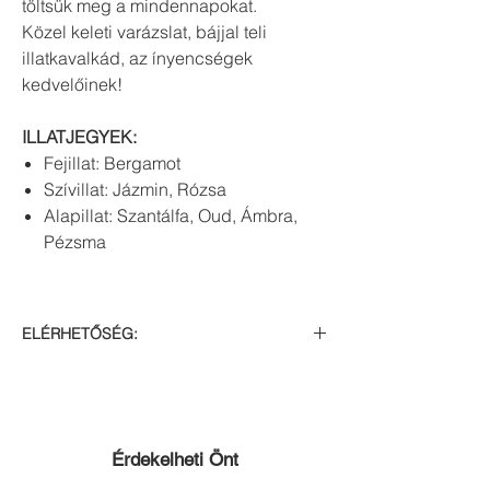
töltsük meg a mindennapokat.
Közel keleti varázslat, bájjal teli
illatkavalkád, az ínyencségek
kedvelőinek!
ILLATJEGYEK:
Fejillat: Bergamot
Szívillat: Jázmin, Rózsa
Alapillat: Szantálfa, Oud, Ámbra,
Pézsma
ELÉRHETŐSÉG:
Raktáron
Érdekelheti Önt