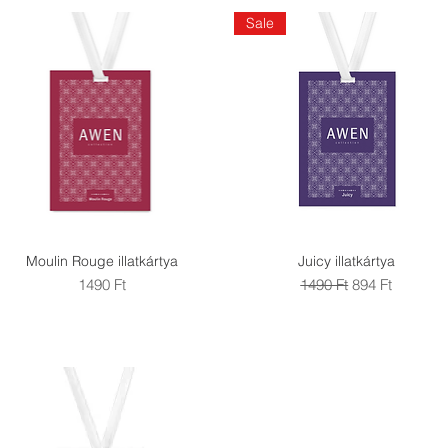
Sale
Moulin Rouge illatkártya
Juicy illatkártya
Gyorsnézet
Gyorsnézet
Ár
Szokásos ár
Akciós ár
1490 Ft
1490 Ft
894 Ft