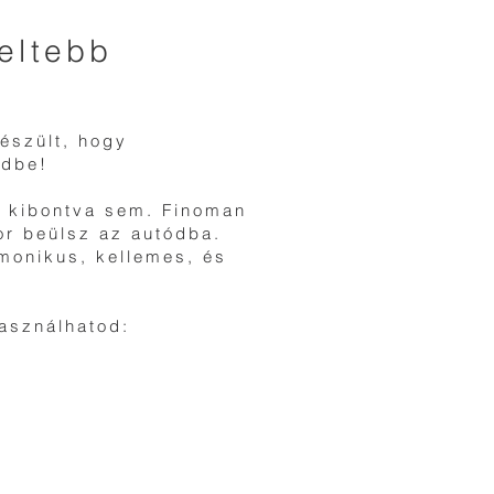
veltebb
készült, hogy
edbe!
en kibontva sem. Finoman
or beülsz az autódba.
rmonikus, kellemes, és
Használhatod: