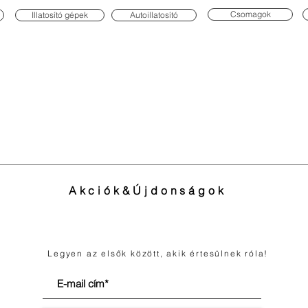
Csomagok
Illatosító gépek
Autoillatosító
Akciók&Újdonságok
Legyen az elsők között, akik értesülnek róla!