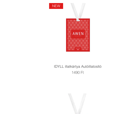
NEW
IDYLL illatkártya Autóillatosító
Gyorsnézet
Ár
1490 Ft