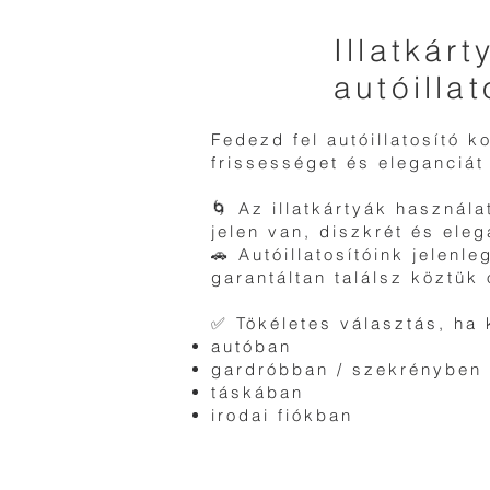
Illatkár
autóilla
Fedezd fel autóillatosító k
frissességet és eleganciá
🌀 Az illatkártyák használ
jelen van, diszkrét és ele
🚗 Autóillatosítóink jelen
garantáltan találsz köztük 
✅ Tökéletes választás, ha 
autóban
gardróbban / szekrényben
táskában
irodai fiókban