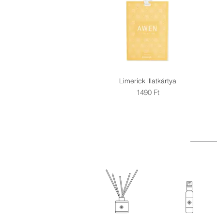
Limerick illatkártya
Gyorsnézet
Ár
1490 Ft