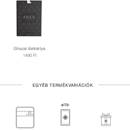
Ghazal illatkártya
Gyorsnézet
Ár
1490 Ft
EGYÉB TERMÉKVARIÁCIÓK