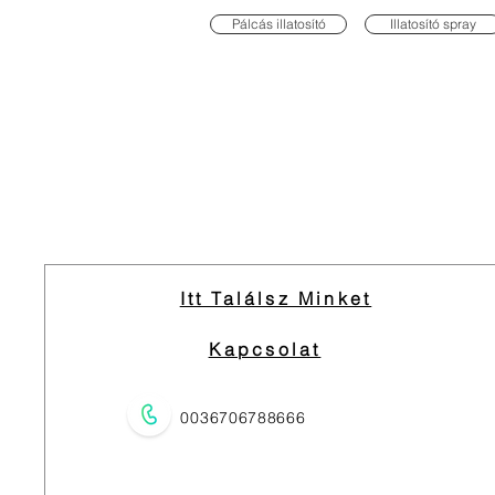
Pálcás illatosító
Illatosító spray
Itt Találsz Minket
Kapcsolat
0036706788666