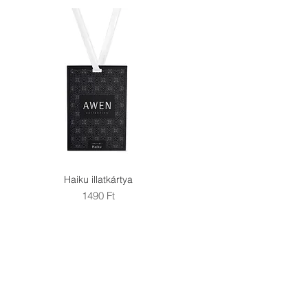
Haiku illatkártya
Gyorsnézet
Ár
1490 Ft