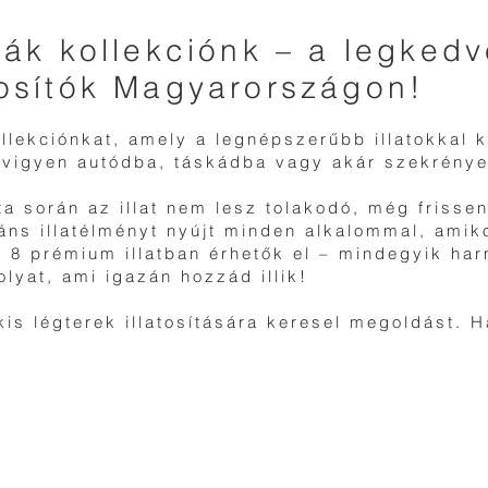
tyák kollekciónk – a legked
tosítók Magyarországon!
ollekciónkat, amely a legnépszerűbb illatokkal 
t vigyen autódba, táskádba vagy akár szekrény
ata során az illat nem lesz tolakodó, még friss
gáns illatélményt nyújt minden alkalommal, amik
leg 8 prémium illatban érhetők el – mindegyik ha
olyat, ami igazán hozzád illik!
kis légterek illatosítására keresel megoldást. 