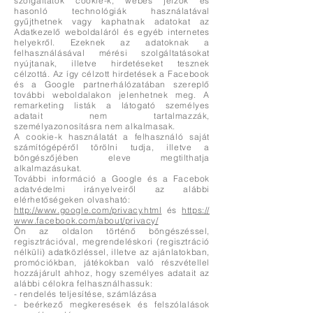
szolgáltatók cookie-k, webes jelzők és
hasonló technológiák használatával
gyűjthetnek vagy kaphatnak adatokat az
Adatkezelő weboldaláról és egyéb internetes
helyekről. Ezeknek az adatoknak a
felhasználásával mérési szolgáltatásokat
nyújtanak, illetve hirdetéseket tesznek
célzottá. Az így célzott hirdetések a Facebook
és a Google partnerhálózatában szereplő
további weboldalakon jelenhetnek meg. A
remarketing listák a látogató személyes
adatait nem tartalmazzák,
személyazonosításra nem alkalmasak.
A cookie-k használatát a felhasználó saját
számítógépéről törölni tudja, illetve a
böngészőjében eleve megtilthatja
alkalmazásukat.
További információ a Google és a Facebok
adatvédelmi irányelveiről az alábbi
elérhetőségeken olvasható:
http://www.google.com/privacy.html
és
https://
www.facebook.com/about/privacy/
Ön az oldalon történő böngészéssel,
regisztrációval, megrendeléskori (regisztráció
nélküli) adatközléssel, illetve az ajánlatokban,
promóciókban, játékokban való részvétellel
hozzájárult ahhoz, hogy személyes adatait az
alábbi célokra felhasználhassuk:
- rendelés teljesítése, számlázása
- beérkező megkeresések és felszólalások