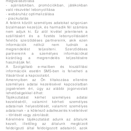
megválaszolása
- ajánlatokban, promóciókban, játékokban
való részvétel lebonyolítása
- webáruház optimalizálása
- piackutatás
A felénk közölt személyes adatokat szigorúan
bizalmasan kezeljük, és harmadik fél számára
nem adjuk ki. Ez alól kivétel jelentenek a
szállításért és a fizetés lebonyolításáért
felelős szerződéses partnereink, akik ezen
információk nélkül nem tudnák a
megrendelést teljesíteni. Szerződéses
partnereink a személyes információkat
kizárólag a megrendelés teljesítésére
használják fel.
A Szolgáltató e-mailben és kiszállítási
információk esetén SMS-ben is felveheti a
Vásárlóval a kapcsolatot.
Amennyiben az Ön tiltakozása ellenére
személyes adatai kezelésével kapcsolatban
jogsérelem éri, úgy az alábbi jogorvoslati
lehetőségekkel élhet:
Tájékoztatást kérhet személyes adatai
kezeléséről, valamint kérheti személyes
adatainak helyesbítését, valamint személyes
adatainak – a kötelező adatkezelés kivételével
– törlését vagy zárolását.
Kérelmére tájékoztatást adunk az általunk
kezelt, illetőleg az általunk megbízott
feldolgozó által feldolgozott adatairól, azok