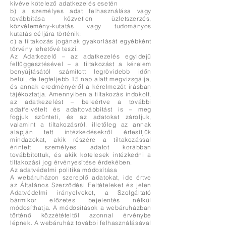
kivéve kötelező adatkezelés esetén
b) a személyes adat felhasználása vagy
továbbítása közvetlen üzletszerzés,
közvélemény-kutatás vagy tudományos
kutatás céljára történik;
c) a tiltakozás jogának gyakorlását egyébként
törvény lehetővé teszi.
Az Adatkezelő – az adatkezelés egyidejű
felfüggesztésével – a tiltakozást a kérelem
benyújtásától számított legrövidebb időn
belül, de legfeljebb 15 nap alatt megvizsgálja,
és annak eredményéről a kérelmezőt írásban
tájékoztatja. Amennyiben a tiltakozás indokolt,
az adatkezelést – beleértve a további
adatfelvételt és adattovábbítást is – meg
fogjuk szünteti, és az adatokat zároljuk,
valamint a tiltakozásról, illetőleg az annak
alapján tett intézkedésekről értesítjük
mindazokat, akik részére a tiltakozással
érintett személyes adatot korábban
továbbítottuk, és akik kötelesek intézkedni a
tiltakozási jog érvényesítése érdekében.
Az adatvédelmi politika módosítása
A webáruházon szereplő adatokat, ide értve
az Általános Szerződési Feltételeket és jelen
Adatvédelmi irányelveket, a Szolgáltató
bármikor előzetes bejelentés nélkül
módosíthatja. A módosítások a webáruházban
történő közzétételtől azonnal érvénybe
lépnek. A webáruház további felhasználásával