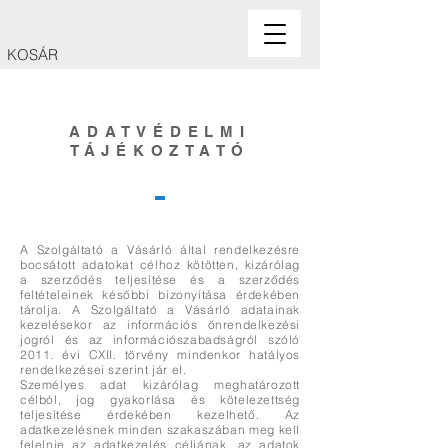
KOSÁR
ADATVÉDELMI
TÁJÉKOZTATÓ
A Szolgáltató a Vásárló által rendelkezésre
bocsátott adatokat célhoz kötötten, kizárólag
a szerződés teljesítése és a szerződés
feltételeinek későbbi bizonyítása érdekében
tárolja. A Szolgáltató a Vásárló adatainak
kezelésekor az információs önrendelkezési
jogról és az információszabadságról szóló
2011. évi CXII. törvény mindenkor hatályos
rendelkezései szerint jár el.
Személyes adat kizárólag meghatározott
célból, jog gyakorlása és kötelezettség
teljesítése érdekében kezelhető. Az
adatkezelésnek minden szakaszában meg kell
felelnie az adatkezelés céljának, az adatok