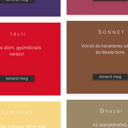
S
ONNET
I
dyll
Vonzó és karakteres sá
s álom, gyümölcsös
és fekete bors
varázs!
Ismerd meg
Ismerd meg
G
hazal
Limerick
Az aranyköntösű,
tően citrusos, fehér teás