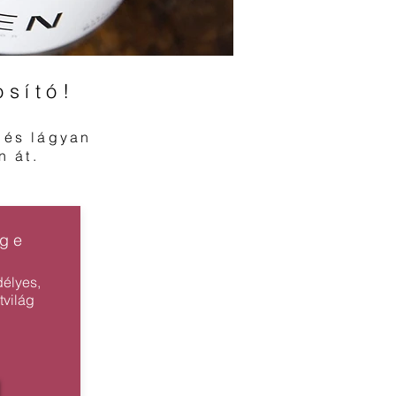
osító!
, és lágyan
n át.
uge
élyes,
tvilág