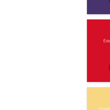
Éde
Frissí