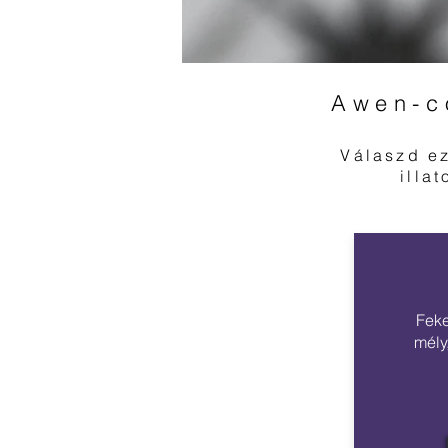
Awen-co
Válaszd ez
illa
Feke
mély