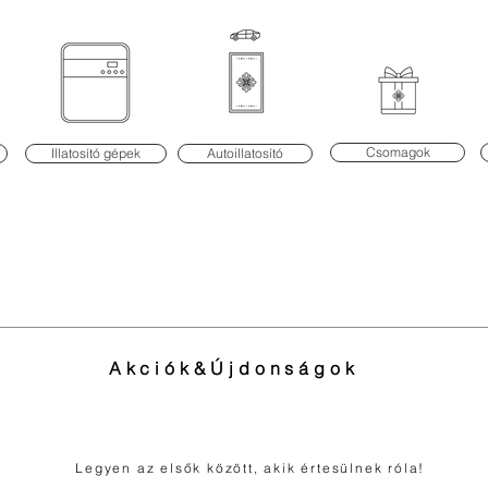
Csomagok
Illatosító gépek
Autoillatosító
Akciók&Újdonságok
Legyen az elsők között, akik értesülnek róla!