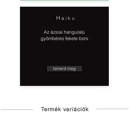
H
aiku
Az ázsiai hangulatú
gyömbéres fekete bors
Ismerd meg
Termék variációk