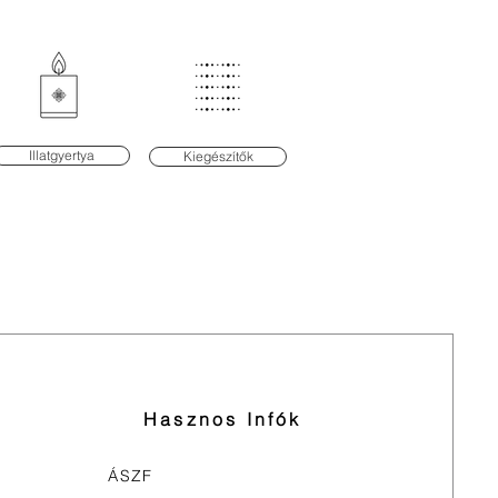
Illatgyertya
Kiegészítők
Hasznos Infók
ÁSZF