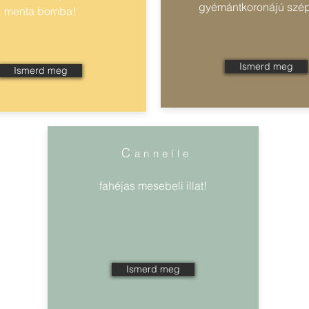
gyémántkoronájú sz
menta bomba!
Ismerd meg
Ismerd meg
C
annelle
fahéjas mesebeli illat!
Ismerd meg