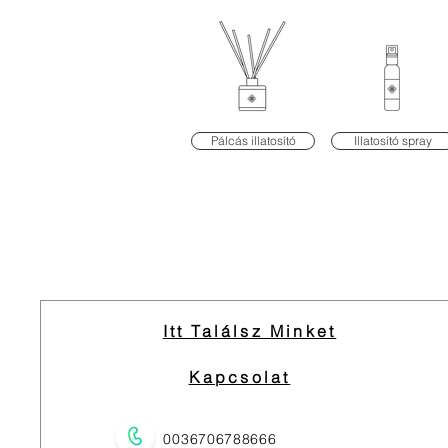
Pálcás illatosító
Illatosító spray
Itt Találsz Minket
Kapcsolat
0036706788666