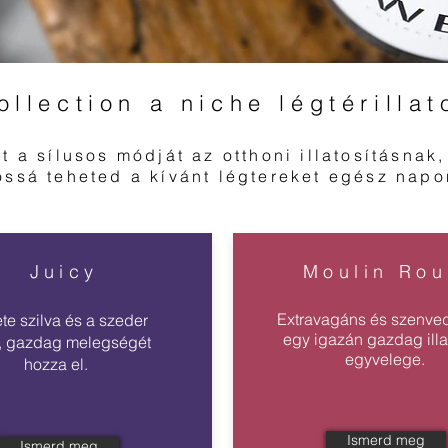
llection a niche légtérillat
t a sílusos módját az otthoni illatosításnak
tossá teheted a kívánt légtereket egész napo
Juicy
Moulin Ro
Extravagáns és szenved
te szilva és a szeder
egy igazán gazdag illa
, gazdag melegségét
egyvelege.
hozza el.
Ismerd meg
Ismerd meg