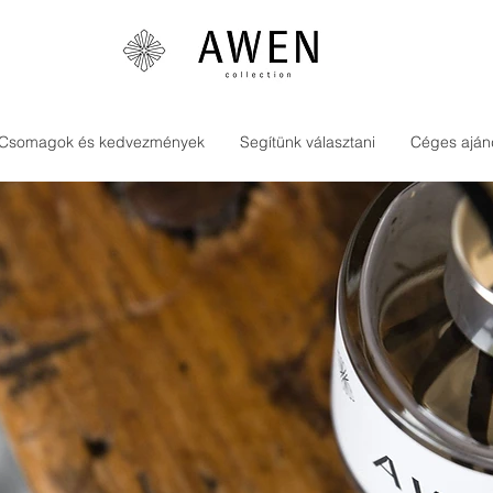
Csomagok és kedvezmények
Segítünk választani
Céges aján