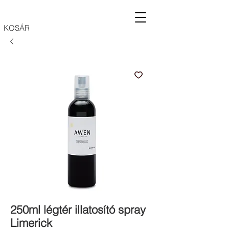
KOSÁR
250ml légtér illatosító spray
Limerick