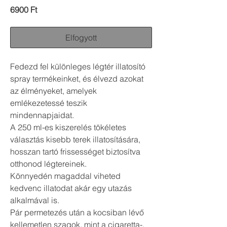
Ár
6900 Ft
Elfogyott
Fedezd fel különleges légtér illatosító
spray termékeinket, és élvezd azokat
az élményeket, amelyek
emlékezetessé teszik
mindennapjaidat.
A 250 ml-es kiszerelés tökéletes
választás kisebb terek illatosítására,
hosszan tartó frissességet biztosítva
otthonod légtereinek.
Könnyedén magaddal viheted
kedvenc illatodat akár egy utazás
alkalmával is.
Pár permetezés után a kocsiban lévő
kellemetlen szagok, mint a cigaretta-,