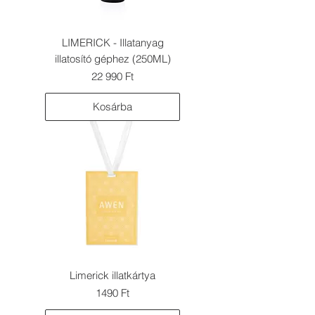
LIMERICK - Illatanyag
illatosító géphez (250ML)
Ár
22 990 Ft
Kosárba
Limerick illatkártya
Ár
1490 Ft