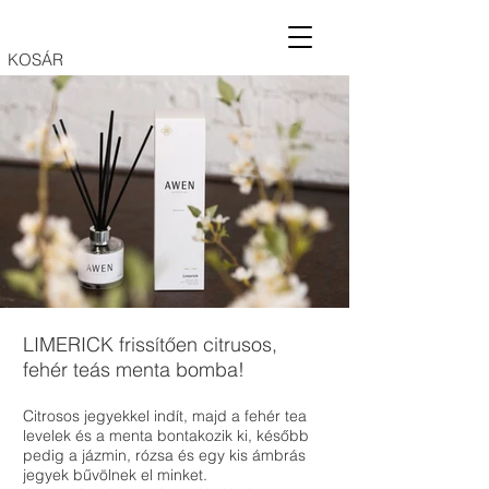
KOSÁR
LIMERICK frissítően citrusos,
fehér teás menta bomba!
Citrosos jegyekkel indít, majd a fehér tea
levelek és a menta bontakozik ki, később
pedig a jázmin, rózsa és egy kis ámbrás
jegyek bűvölnek el minket.