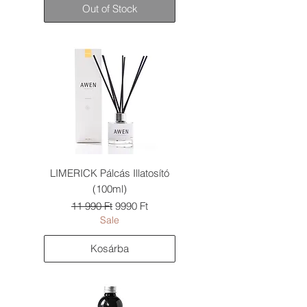
Out of Stock
LIMERICK Pálcás Illatosító
(100ml)
Szokásos ár
Akciós ár
11 990 Ft
9990 Ft
Sale
Kosárba