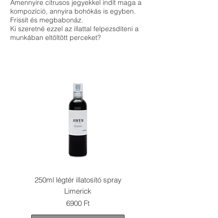
Amennyire citrusos jegyekkel indít maga a
kompozíció, annyira bohókás is egyben.
Frissít és megbabonáz.
Ki szeretné ezzel az illattal felpezsdíteni a
munkában eltöltött perceket?
250ml légtér illatosító spray
Limerick
Ár
6900 Ft