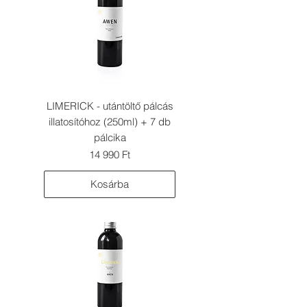
LIMERICK - utántöltő pálcás
illatosítóhoz (250ml) + 7 db
pálcika
Ár
14 990 Ft
Kosárba