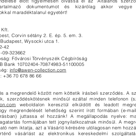
elése előtt figyelmesen olvassa el az 'Általános szerződé
t tartalmazó dokumentumot és kizárólag akkor vegye
zokkal maradéktalanul egyetért!
Kft.
st, Corvin sétány 2. E. ép. 5. em. 3.
 Budapest, Wysocki utca 1.
2-42
1-09-323662
róság: Fővárosi Törvényszék Cégbíróság
B Bank 10702404-70874983-51100005
őség:
info@awen-collection.com
g: +36 70 678 86 66
s a megrendelő között nem köttetik írásbeli szerződés. A s
ik, szerződéskötésnek minősül ezáltal minden telefonon (s
ion.com
weboldalon keresztül elküldött és leadott megre
gy megrendelését lehetőség szerint írott formában (e-mail
 írásban) juttassa el hozzánk! A megállapodás nyelve: 
gatartás formájában tett jognyilatkozatnak minősül. A megren
ató nem iktatja, azt a Vásárló kérésére utólagosan nem hozzá
ténő vásárlást az elektronikus kereskedelmi szolgáltatá