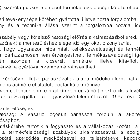
) kizárólag akkor mentesül termékszavatossági kötelezettsége
ti tevékenysége körében gyártotta, illetve hozta forgalomba,
y és a technika állása szerint a forgalomba hozatal id
szabály vagy kötelező hatósági előírás alkalmazásából ered.
azónak) a mentesüléshez elegendő egy okot bizonyítania.
ét, hogy ugyanazon hiba miatt kellékszavatossági és termé
al párhuzamosan nem érvényesíthet. Termékszavatossági i
tén azonban a kicserélt termékre, illetve kijavítot
gényét a gyártóval szemben érvényesítheti.
 kérésével, illetve panaszával az alábbi módokon fordulhat a
ó postacímére eljuttatott postai küldeménnyel
wen-collection.com
e-mail címre megküldött elektronikus levé
án a Szolgáltató a fogyasztóvédelemről szóló 1997. évi C
si lehetőségek
tóság: A Vásárló jogosult panasszal fordulni a lakóhel
tósághoz.
Hatáskörébe tartozik a fogyasztó és a vállalkozás közötti, 
 a termékfelelősségi szabályok alkalmazásával, a szolg
zötti szerződés megkötésével és teljesítésével kapcs