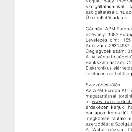
Kérjük, hogy megrend
szolgáltatásainka
szolgáltatásait, ha a
Üzemeltetői adatok
Cégnév: APM Europe 
Székhely: 1082 Budape
Levelezési cím: 1155
Adószám: 26314987-
Cégjegyzék szám: 0
A nyilvántartó cégbí
Bankszámlaszám: CI
Elektronikus elérhet
Telefonos elérhetősé
Szerződéskötés
Az APM Europe Kft. é
magatartással történ
a
www.awen-collect
érdekében kérjük, ho
honlapon keresztül
megkötése ráutaló ma
szerződést a Szolgált
A Webáruházban tör