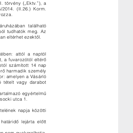
 törvény („Ektv.”), a
/2014. (II.26.) Korm.
yozza.
áruházában található
kból tudhatók meg. Az
an eltérhet ezektől.
ében: attól a naptól
, a fuvarozótól eltérő
ptól számított 14 nap
ltérő harmadik személy
kor: amelyen a Vásárló
ó tételt vagy darabot
 tartalmazó egyértelmű
socki utca 1.
telének napja közötti
atáridő lejárta előtt
ben nem gyakorolhatja,