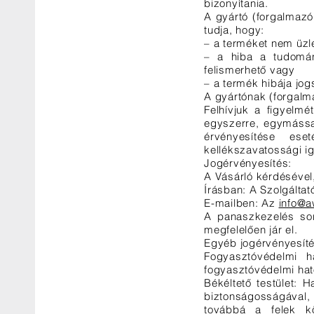
bizonyítania.
A gyártó (forgalmazó
tudja, hogy:
– a terméket nem üzle
– a hiba a tudomán
felismerhető vagy
– a termék hibája jog
A gyártónak (forgalm
Felhívjuk a figyelm
egyszerre, egymáss
érvényesítése ese
kellékszavatossági i
Jogérvényesítés:
A Vásárló kérdésével,
Írásban: A Szolgáltat
E-mailben: Az
info@a
A panaszkezelés sor
megfelelően jár el.
Egyéb jogérvényesíté
Fogyasztóvédelmi ha
fogyasztóvédelmi ha
Békéltető testület: 
biztonságosságával,
továbbá a felek kö