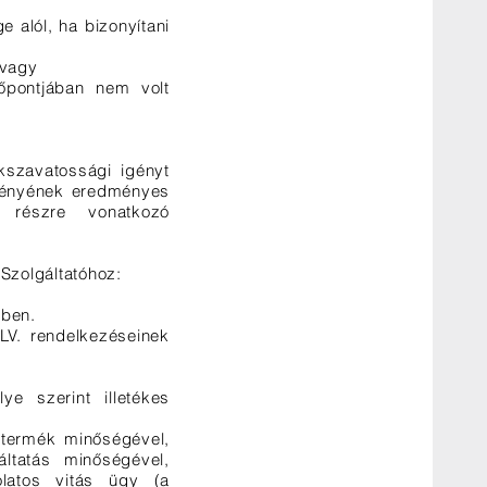
 alól, ha bizonyítani
 vagy
őpontjában nem volt
kszavatossági igényt
gényének eredményes
t részre vonatkozó
 Szolgáltatóhoz:
lben.
LV. rendelkezéseinek
ye szerint illetékes
a termék minőségével,
áltatás minőségével,
olatos vitás ügy (a