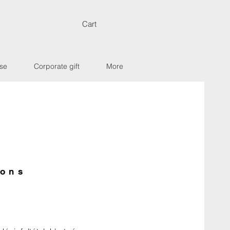
Cart
se
Corporate gift
More
ions