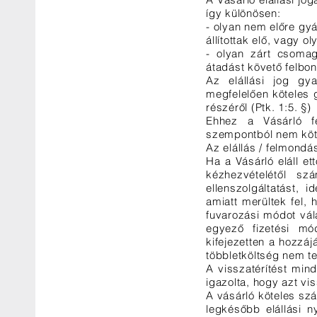
így különösen:
- olyan nem előre gyá
állítottak elő, vagy 
- olyan zárt csomag
átadást követő felbo
Az elállási jog gya
megfelelően köteles 
részéről (Ptk. 1:5. §)
Ehhez a Vásárló fe
szempontból nem köt
Az elállás / felmondá
Ha a Vásárló eláll et
kézhezvételétől szá
ellenszolgáltatást, 
amiatt merültek fel, 
fuvarozási módot vála
egyező fizetési mó
kifejezetten a hozzáj
többletköltség nem te
A visszatérítést min
igazolta, hogy azt vi
A vásárló köteles szá
legkésőbb elállási n