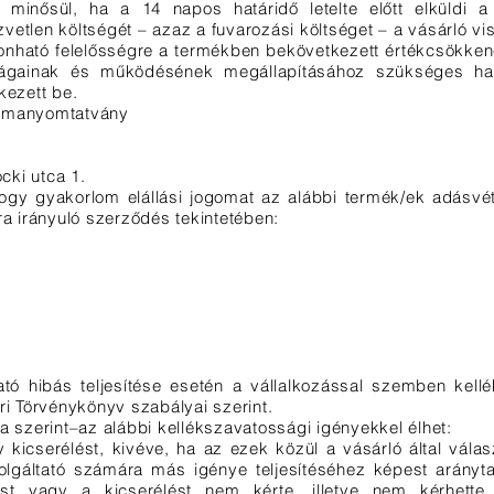
ak minősül, ha a 14 napos határidő letelte előtt elküldi 
etlen költségét – azaz a fuvarozási költséget – a vásárló vis
onható felelősségre a termékben bekövetkezett értékcsökken
onságainak és működésének megállapításához szükséges ha
kezett be.
formanyomtatvány
ki utca 1.
, hogy gyakorlom elállási jogomat az alábbi termék/ek adásvé
ra irányuló szerződés tekintetében:
ató hibás teljesítése esetén a vállalkozással szemben kell
ri Törvénykönyv szabályai szerint.
a szerint–az alábbi kellékszavatossági igényekkel élhet:
y kicserélést, kivéve, ha az ezek közül a vásárló által válasz
olgáltató számára más igénye teljesítéséhez képest arányta
ást vagy a kicserélést nem kérte, illetve nem kérhette