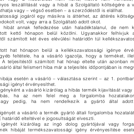
nyos leszállítását vagy a hibát a Szolgáltató költségére a vá
tathatja vagy – végső esetben – a szerződéstől is elállhat.
vatossági jogáról egy másikra is áttérhet, az áttérés költsé
indokolt volt, vagy arra a Szolgáltató adott okot.
a hibát annak felfedezése után haladéktalanul, de nem 
ított kettő hónapon belül közölni. Ugyanakkor felhívjuk
étől számított két éves elévülési határidőn túl kellékszavat
mított hat hónapon belül a kellékszavatossági igénye érv
gyéb feltétele, ha a vásárló igazolja, hogy a terméket, ille
a. A teljesítéstől számított hat hónap eltelte után azonban 
sárló által felismert hiba már a teljesítés időpontjában is megv
hibája esetén a vásárló – választása szerint – az 1. pontba
ági igényt érvényesíthet.
ényként a vásárló kizárólag a hibás termék kijavítását vagy k
bás, ha az nem felel meg a forgalomba hozatalakor
vagy pedig, ha nem rendelkezik a gyártó által adott 
gényét a vásárló a termék gyártó általi forgalomba hozatalát
E határidő elteltével e jogosultságát elveszti.
 igényét kizárólag az ingó dolog gyártójával vagy forg
rmék hibáját termékszavatossági igény érvényesítése eset