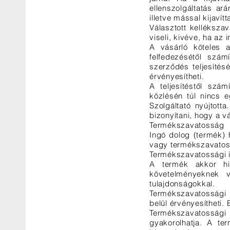
ellenszolgáltatás ará
illetve mással kijavít
Választott kelléksza
viseli, kivéve, ha az 
A vásárló köteles 
felfedezésétől szám
szerződés teljesítés
érvényesítheti.
A teljesítéstől szá
közlésén túl nincs e
Szolgáltató nyújtott
bizonyítani, hogy a vá
Termékszavatosság
Ingó dolog (termék) 
vagy termékszavatoss
Termékszavatossági ig
A termék akkor hi
követelményeknek 
tulajdonságokkal.
Termékszavatossági i
belül érvényesítheti. 
Termékszavatossági
gyakorolhatja. A te