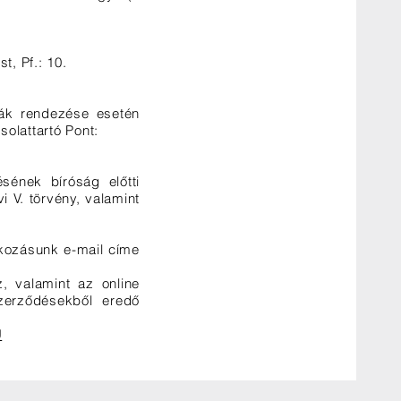
t, Pf.: 10.
ták rendezése esetén
olattartó Pont:
ésének bíróság előtti
i V. törvény, valamint
lkozásunk e-mail címe
, valamint az online
szerződésekből eredő
U