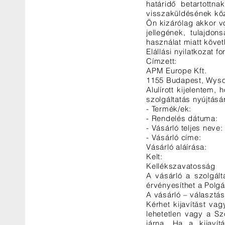
határidő betartottn
visszaküldésének közv
Ön kizárólag akkor v
jellegének, tulajd
használat miatt követ
Elállási nyilatkozat 
Címzett:
APM Europe Kft.
1155 Budapest, Wysoc
Alulírott kijelentem
szolgáltatás nyújtásá
- Termék/ek:
- Rendelés dátuma:
- Vásárló teljes neve:
- Vásárló címe:
Vásárló aláírása:
Kelt:
Kellékszavatosság
A vásárló a szolgált
érvényesíthet a Polgá
A vásárló – választás
Kérhet kijavítást vag
lehetetlen vagy a Sz
járna. Ha a kijavít