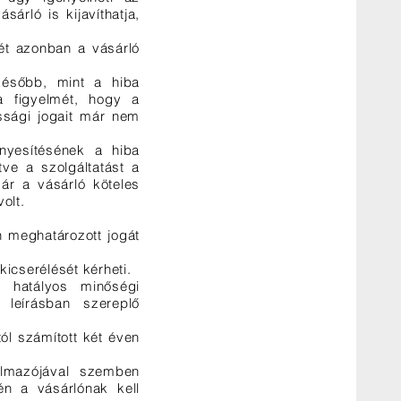
sárló is kijavíthatja,
gét azonban a vásárló
később, mint a hiba
 a figyelmét, hogy a
ossági jogait már nem
ényesítésének a hiba
tve a szolgáltatást a
már a vásárló köteles
olt.
n meghatározott jogát
icserélését kérheti.
 hatályos minőségi
leírásban szereplő
ól számított két éven
almazójával szemben
én a vásárlónak kell