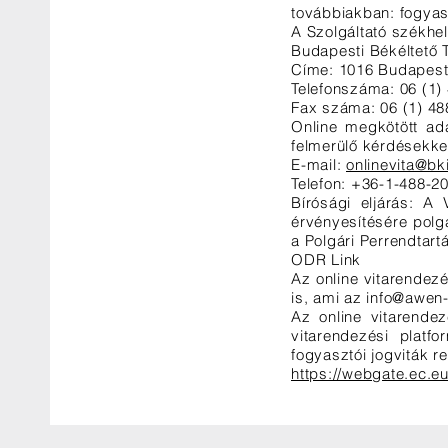
továbbiakban: fogyasz
A Szolgáltató székhely
Budapesti Békéltető T
Címe: 1016 Budapest, 
Telefonszáma: 06 (1)
Fax száma: 06 (1) 48
Online megkötött adá
felmerülő kérdésekkel
E-mail:
onlinevita@bk
Telefon: +36-1-488-2
Bírósági eljárás: A 
érvényesítésére polgá
a Polgári Perrendtartá
ODR Link
Az online vitarendez
is, ami az
info@awen-
Az online vitarendez
vitarendezési platf
fogyasztói jogviták 
https://webgate.ec.