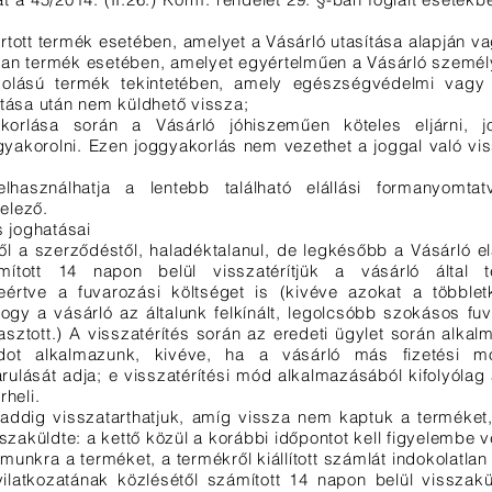
rtott termék esetében, amelyet a Vásárló utasítása alapján va
olyan termék esetében, amelyet egyértelműen a Vásárló szemé
olású termék tekintetében, amely egészségvédelmi vagy 
ntása után nem küldhető vissza;
korlása során a Vásárló jóhiszeműen köteles eljárni, j
gyakorolni. Ezen joggyakorlás nem vezethet a joggal való vi
lhasználhatja a lentebb található elállási formanyomtat
elező.
s joghatásai
től a szerződéstől, haladéktalanul, de legkésőbb a Vásárló el
mított 14 napon belül visszatérítjük a vásárló által te
ideértve a fuvarozási költséget is (kivéve azokat a többle
hogy a vásárló az általunk felkínált, legolcsóbb szokásos fu
sztott.) A visszatérítés során az eredeti ügylet során alkal
dot alkalmazunk, kivéve, ha a vásárló más fizetési m
árulását adja; e visszatérítési mód alkalmazásából kifolyóla
rheli.
daddig visszatarthatjuk, amíg vissza nem kaptuk a terméke
sszaküldte: a kettő közül a korábbi időpontot kell figyelembe v
munkra a terméket, a termékről kiállított számlát indokolatla
yilatkozatának közlésétől számított 14 napon belül visszak