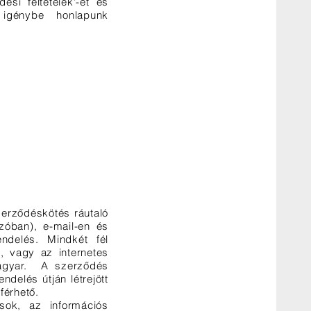
si feltételek'-et és
 igénybe honlapunk
zerződéskötés ráutaló
zóban), e-mail-en és
ndelés. Mindkét fél
, vagy az internetes
magyar. A szerződés
delés útján létrejött
férhető.
sok, az információs