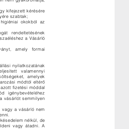
gy kifejezett kérésére
lyére szabtak;
higiéniai okokból az
ogát rendeltetésének
sszaéléshez a Vásárló
ványt, amely formai
állási nyilatkozatának
ljesített valamennyi
tköltségeket, amelyek
varozási módtól eltérő
mazott fizetési móddal
ód igénybevételéhez
g a vásárlót semmilyen
t, vagy a vásárló nem
enni.
n késedelem nélkül, de
üldeni vagy átadni. A