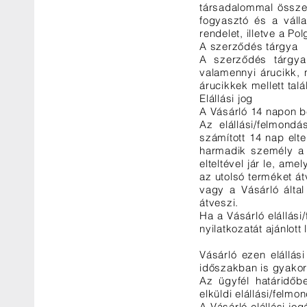
társadalommal összef
fogyasztó és a válla
rendelet, illetve a Po
A szerződés tárgya
A szerződés tárgy
valamennyi árucikk, 
árucikkek mellett tal
Elállási jog
A Vásárló 14 napon bel
Az elállási/felmondá
számított 14 nap elte
harmadik személy a t
elteltével jár le, am
az utolsó terméket át
vagy a Vásárló által
átveszi.
Ha a Vásárló elállási
nyilatkozatát ajánlott
Vásárló ezen elállás
időszakban is gyakoro
Az ügyfél határidőben
elküldi elállási/felmo
A Vásárló elállási jo