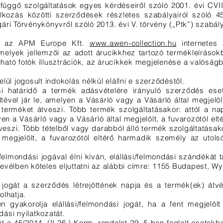
üggő szolgáltatások egyes kérdéseiről szóló 2001. évi CVIII.
lkozás közötti szerződések részletes szabályairól szóló 45
lgári Törvénykönyvről szóló 2013. évi V. törvény („Ptk”) szabál
a az APM Europe Kft.
www.awen-collection.hu
internetes 
melyek jellemzői az adott árucikkhez tartozó termékleíráso
álható fotók illusztrációk, az árucikkek megjelenése a valóságb
ül jogosult indokolás nélkül elállni e szerződéstől.
si határidő a termék adásvételére irányuló szerződés eset
ltével jár le, amelyen a Vásárló vagy a Vásárló által megjelölt
erméket átveszi. Több termék szolgáltatásakor: attól a na
elyen a Vásárló vagy a Vásárló által megjelölt, a fuvarozótól e
veszi. Több tételből vagy darabból álló termék szolgáltatása
 megjelölt, a fuvarozótól eltérő harmadik személy az utols
/felmondási jogával élni kíván, elállási/felmondási szándékát
 levélben köteles eljuttatni az alábbi címre: 1155 Budapest, Wy
i jogát a szerződés létrejöttének napja és a termék(ek) átvé
lhatja.
 gyakorolja elállási/felmondási jogát, ha a fent megjelölt h
ndási nyilatkozatát.
gát a 45/2014. (II.26.) Korm. rendelet 29. §-ban foglalt esetek