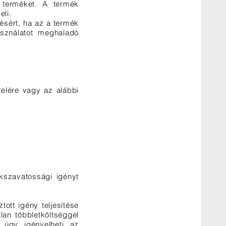
a terméket. A termék
eli.
ésért, ha az a termék
sználatot meghaladó
telére vagy az alábbi
ékszavatossági igényt
tott igény teljesítése
lan többletköltséggel
, úgy igényelheti az