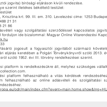
tói jogvita) bírósági eljáráson kívüli rendezése.
e szerint illetékes békéltető testület:
estület
Krisztina krt. 99. III. em. 310. Levelezési címe: 1253 Budapes
 488 21 31
8 21 86
svételi vagy szolgáltatási szerződéssel kapcsolatos jogvi
 forduljon ide bizalommal: Magyar Online Vitarendezési Kapcs
ik.hu
033
Vásárló jogosult a fogyasztói jogvitából származó követel
ri eljárás keretében a Polgári Törvénykönyvről szóló 2013. év
sról szóló 1952. évi III. törvény rendelkezései szerint.
ési platform is rendelkezésükre áll, melyhez szükséges válla
collection.com
.
ési platform felhasználható a vitás kérdések rendezéséhez
orm felhasználható az online adásvételi és szolgáltatási 
rendezéséhez.
europa.eu/odr/main/index.cfm?event=main.home.show&lng=H