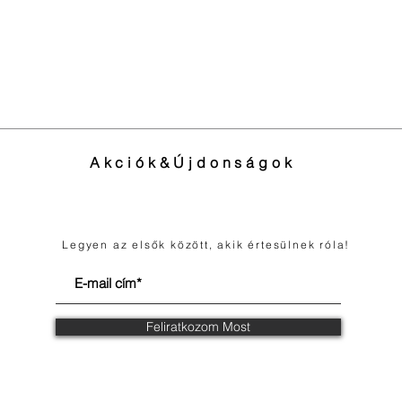
Akciók&Újdonságok
Legyen az elsők között, akik értesülnek róla!
Feliratkozom Most