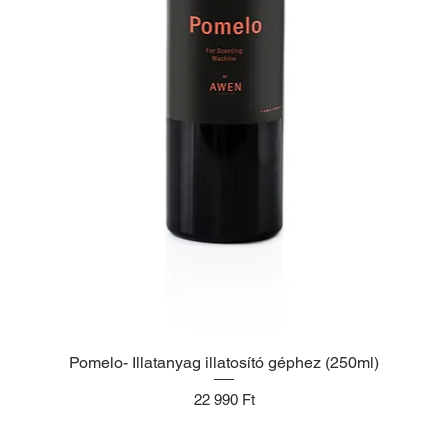
Pomelo- Illatanyag illatosító géphez (250ml)
Ár
22 990 Ft