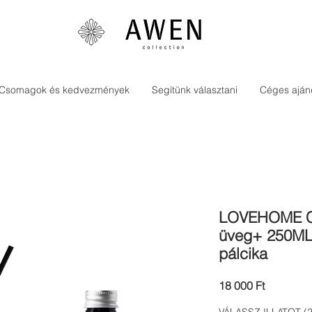
Csomagok és kedvezmények
Segítünk választani
Céges aján
LOVEHOME C
üveg+ 250ML 
pálcika
Ár
18 000 Ft