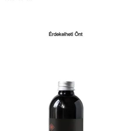
készen is lesz a ho
Érdekelheti Önt