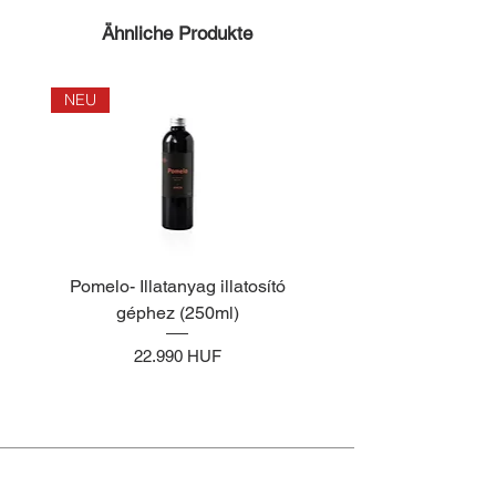
Ähnliche Produkte
NEU
NEU
Pomelo- Illatanyag illatosító
Lemongrass- Illata
géphez (250ml)
illatosító géphez (2
Preis
22.990 HUF
Sonderangebote &